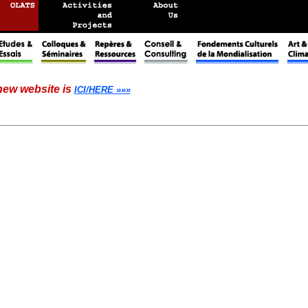
 new website is
ICI/HERE »»»