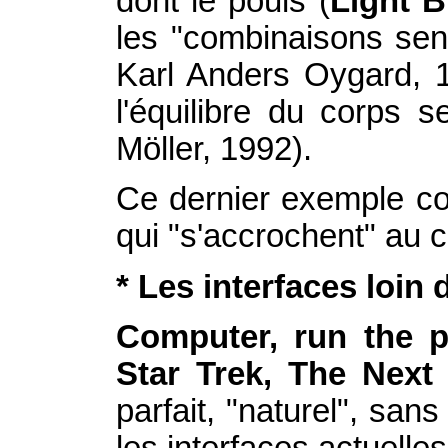
dont le pouls (
Light B
les "combinaisons sens
Karl Anders Oygard, 1
l'équilibre du corps s
Möller, 1992).
Ce dernier exemple con
qui "s'accrochent" au c
* Les interfaces loin
Computer, run the 
Star Trek, The Next
parfait, "naturel", sa
les interfaces actuelles