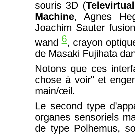
souris 3D (
Televirtua
Machine
, Agnes Heg
Joachim Sauter fusionn
6
wand
, crayon optique
de Masaki Fujihata da
Notons que ces interf
chose à voir" et engen
main/œil.
Le second type d'appa
organes sensoriels ma
de type Polhemus, son