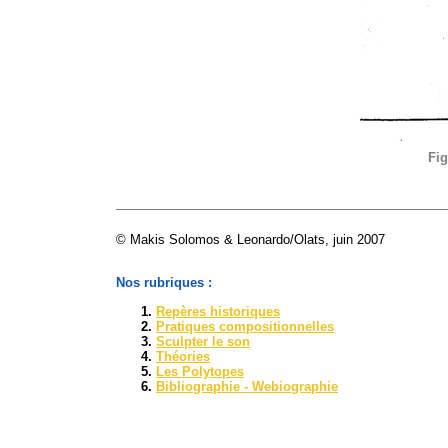
Fig
© Makis Solomos & Leonardo/Olats, juin 2007
Nos rubriques :
Repères historiques
Pratiques compositionnelles
Sculpter le son
Théories
Les Polytopes
Bibliographie - Webiographie