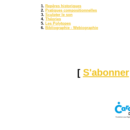
Repères historiques
Pratiques compositionnelles
Sculpter le son
Théories
Les Polytopes
Bibliographie - Webiographie
[
S'abonner