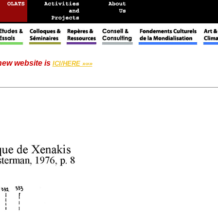
 new website is
ICI/HERE »»»