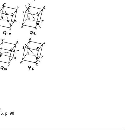
e
6, p. 98