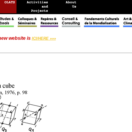
 new website is
ICI/HERE »»»