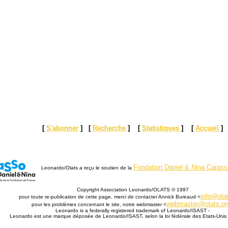
[
S'abonner
] [
Recherche
] [
Statistiques
] [
Accueil
]
Fondation Daniel & Nina Carass
Leonardo/Olats a reçu le soutien de la
Copyright Association Leonardo/OLATS © 1997
info@olat
pour toute re-publication de cette page, merci de contacter Annick Bureaud <
webmaster@olats.or
pour les problèmes concernant le site, notre webmaster <
Leonardo is a federally registered trademark of Leonardo/ISAST -
Leonardo est une marque déposée de Leonardo/ISAST, selon la loi fédérale des Etats-Unis