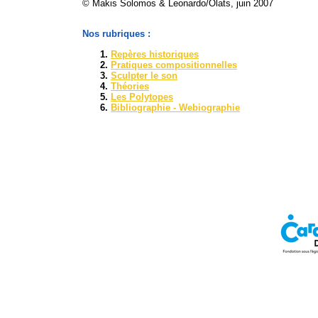
© Makis Solomos & Leonardo/Olats, juin 2007
Nos rubriques :
Repères historiques
Pratiques compositionnelles
Sculpter le son
Théories
Les Polytopes
Bibliographie - Webiographie