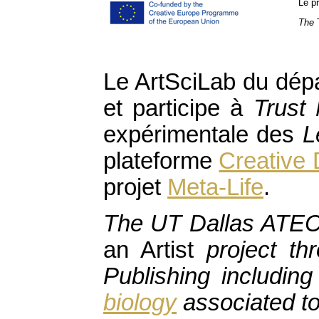
Le p
The
Le ArtSciLab du dépa
et participe à
Trust 
expérimentale des
L
plateforme
Creative 
projet
Meta-Life
.
The UT Dallas ATEC 
an Artist
project t
Publishing includin
biology
associated to